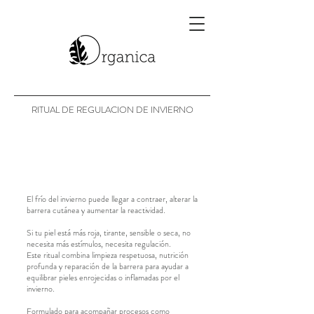
RITUAL DE REGULACION DE INVIERNO
El frío del invierno puede llegar a contraer, alterar la
barrera cutánea y aumentar la reactividad.
Si tu piel está más roja, tirante, sensible o seca, no
necesita más estímulos, necesita regulación.
Este ritual combina limpieza respetuosa, nutrición
profunda y reparación de la barrera para ayudar a
equilibrar pieles enrojecidas o inflamadas por el
invierno.
Formulado para acompañar procesos como