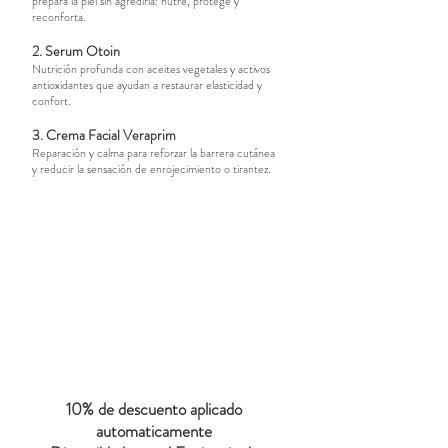
prepara la piel sin agredirla: nutre, protege y
reconforta.
2. Serum Otoin
Nutrición profunda con aceites vegetales y activos
antioxidantes que ayudan a restaurar elasticidad y
confort.
3. Crema Facial Veraprim
Reparación y calma para reforzar la barrera cutánea
y reducir la sensación de enrojecimiento o tirantez.
Precio habitual de los tres
productos: 76 €
Precio Ritual de
Regulacion : 68 €
10% de descuento aplicado
automaticamente