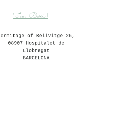
Barri
Fem
!
Hermitage of Bellvitge 25,
08907 Hospitalet de
Llobregat
BARCELONA