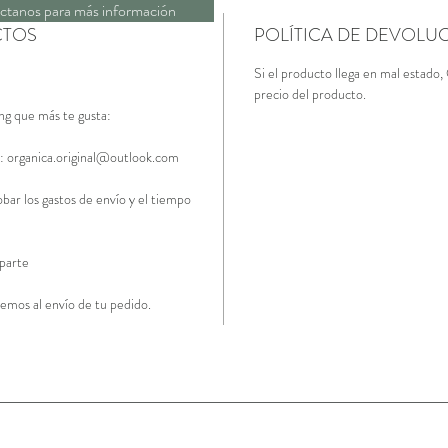
ctanos para más información
CTOS
POLÍTICA DE DEVOLU
Si el producto llega en mal estado,
precio del producto.
ng que más te gusta:
: organica.original@outlook.com
0
bar los gastos de envío y el tiempo
 parte
emos al envío de tu pedido.