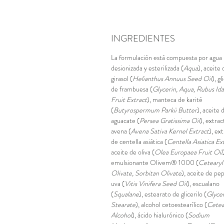
INGREDIENTES
La formulación está compuesta por agua
desionizada y esterilizada (
Aqua
), aceite 
girasol (
Helianthus Annuus Seed Oil
), g
de frambuesa (
Glycerin, Aqua, Rubus Id
Fruit Extract
), manteca de karité
(
Butyrospermum Parkii Butter
), aceite 
aguacate (
Persea Gratissima Oil
), extra
avena (
Avena Sativa Kernel Extract
), ex
de centella asiática (
Centella Asiatica Ex
aceite de oliva (
Olea Europaea Fruit Oil
emulsionante Olivem® 1000 (
Cetearyl
Olivate, Sorbitan Olivate
), aceite de pe
uva (
Vitis Vinifera Seed Oil
), escualano
(
Squalane
), estearato de glicerilo (
Glycer
Stearate
), alcohol cetoestearílico (
Cetea
Alcohol
), ácido hialurónico (
Sodium