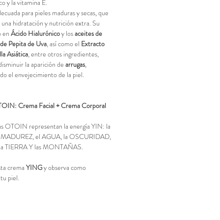
o y la vitamina E.
ecuada para pieles maduras y secas, que
 una hidratación y nutrición extra. Su
o en
Ácido Hialurónico
y los
aceites de
de Pepita de Uva
, así como el
Extracto
la Asiática
, entre otros ingredientes,
disminuir la aparición de
arrugas
,
ndo el envejecimiento de la piel
.
OIN: Crema Facial + Crema Corporal
s OTOIN representan la energía YIN: la
a MADUREZ, el
AGUA, la OSCURIDAD,
la TIERRA
Y las MONTAÑAS.
sta crema
YING
y observa como
tu piel.