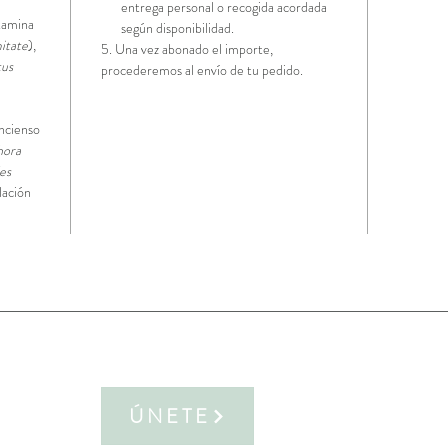
entrega personal o recogida acordada
itamina
según disponibilidad.
itate
),
5. Una vez abonado el importe,
us
procederemos al envío de tu pedido.
incienso
ora
es
lación
ÚNETE