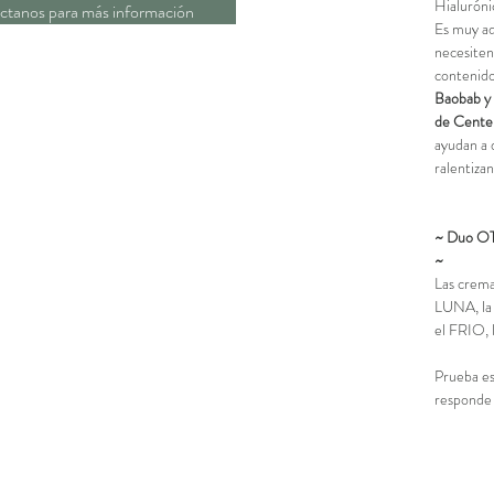
Hialurónic
ctanos para más información
Es muy ad
necesiten
contenid
Baobab y 
de Centel
ayudan a 
ralentiza
~ Duo OT
~
Las crema
LUNA, l
el FRIO
,
Prueba e
responde 