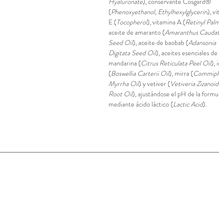
Hyaluronate
), conservante Cosgard®
(
Phenoxyethanol, Ethylhexylglycerin
), v
E (
Tocopherol
), vitamina A (
Retinyl Palm
aceite de amaranto (
Amaranthus Caudat
Seed Oil
), aceite de baobab (
Adansonia
Digitata Seed Oil
), aceites esenciales de
mandarina (
Citrus Reticulata Peel Oil
), 
(
Boswellia Carterii Oil
), mirra (
Commiph
Myrrha Oil
) y vetiver (
Vetiveria Zizanoid
Root Oil
), ajustándose el pH de la formu
mediante ácido láctico (
Lactic Acid
).