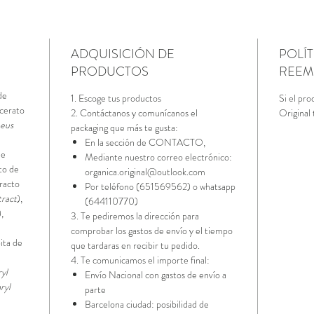
ADQUISICIÓN DE
POLÍ
PRODUCTOS
REEM
de
1. Escoge tus productos
Si el pro
licerato
2. Contáctanos y comunícanos el
Original 
aeus
packaging que más te gusta:
En la sección de CONTACTO,
de
Mediante nuestro correo electrónico:
cto de
organica.original@outlook.com
tracto
Por teléfono (651569562) o whatsapp
tract
),
(644110770)
),
3. Te pediremos la dirección para
comprobar los gastos de envío y el tiempo
pita de
que tardaras en recibir tu pedido.
4. Te comunicamos el importe final:
yl
Envío Nacional con gastos de envío a
ryl
parte
Barcelona ciudad: posibilidad de