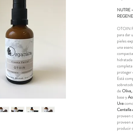
NUTRE -
REGENE
OTOIN FA
para dar 
pieles ex
una esenc
compacta.
hidratada
completa 
proteger 
Está comp
sobretodo
de
Oliva,
base y
Ac
Uva
como
Centella 
proveen d
proveen
a
producir 