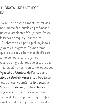
 HIDRATA - REJUVENECE -
RA
CIAL está especialmente formulada
una hidratación y nutrición profundas a
puestas a ambientes fríos y secos. Posee
ia fresca a bosque y una textura
 Se absorbe bien por la piel, dejándola
 y sin residuos grasos. Es una crema
que la puedes utilizar tanto de día para
como de noche para regenerar.
uesta de ingredientes que proporcionan
 hidratación y nutrición como los aceites
 Aguacate
y
Manteca de Karite
como
eites de Baobab, Amaranto
y
Pepita de
 específicos. Además, los
Extractos
de
Asiática,
de
Avena
y de
Frambuesa
,
e gran cantidad de antioxidantes
y
 la piel de los componentes que deja de
con el paso del tiempo, como el
Ácido