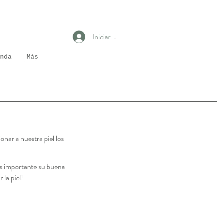
Iniciar sesión
nda
Más
nar a nuestra piel los
es importante su buena
la piel!