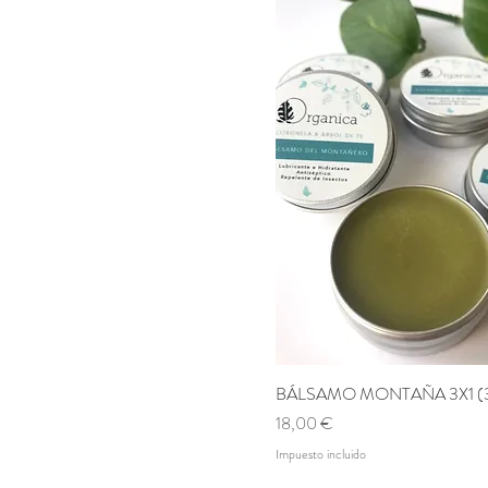
BÁLSAMO MONTAÑA 3X1 (3
Vista rápida
Precio
18,00 €
Impuesto incluido