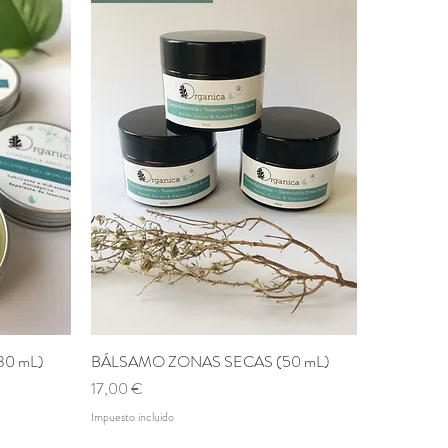
0 mL)
BÁLSAMO ZONAS SECAS (50 mL)
Vista rápida
Precio
17,00 €
Impuesto incluido